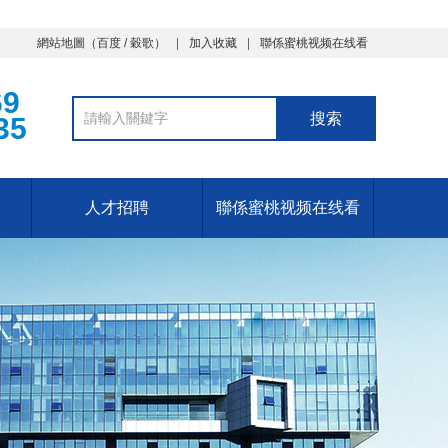
網站地圖
（
百度
/
穀歌
）
加入收藏
聯係蜜桃视频在线看
69
35
人才招聘
聯係蜜桃视频在线看