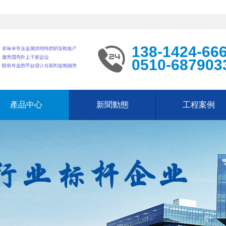
138-1424-66
0510-687903
產品中心
新聞動態
工程案例