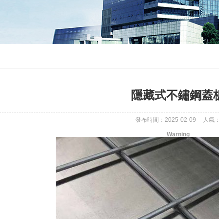
隱藏式不鏽鋼蓋
發布時間：2025-02-09
人氣
Warning