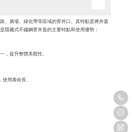
、廣場、綠化帶等區域的窨井口。其特點是將井蓋
下是隱藏式不鏽鋼窨井蓋的主要特點和使用優勢：
，提升整體美觀性。
使用壽命長。
0
6